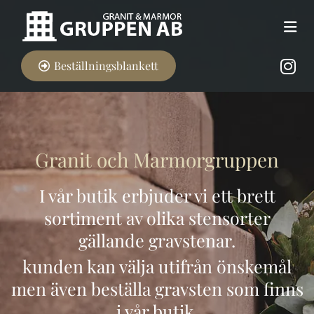
Beställningsblankett
Granit och Marmorgruppen
I vår butik erbjuder vi ett brett
sortiment av olika stensorter
gällande gravstenar.
kunden kan välja utifrån önskemål
men även beställa gravsten som finns
i vår butik.