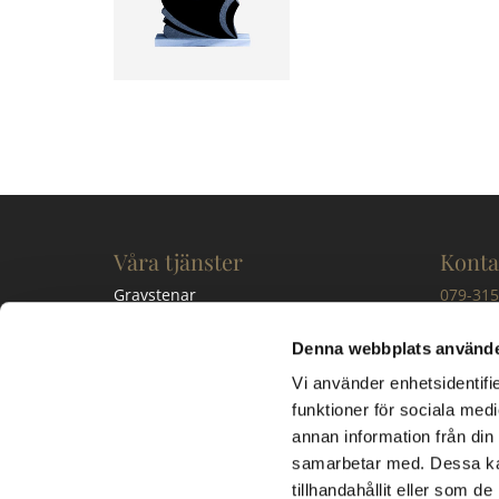
Våra tjänster
Konta
Gravstenar
079-315
Bänkskivor
kontakt
Trappor
Denna webbplats använde
Kontakta oss
Besök
Vi använder enhetsidentifie
funktioner för sociala medi
Södra M
annan information från din
268 74 
samarbetar med. Dessa kan
tillhandahållit eller som d