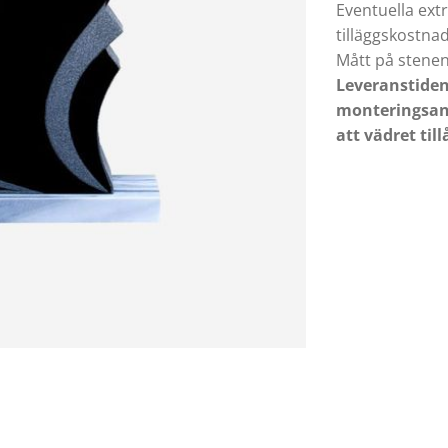
Eventuella ext
tilläggskostnad
Mått på stene
Leveranstiden
monteringsan
att vädret till