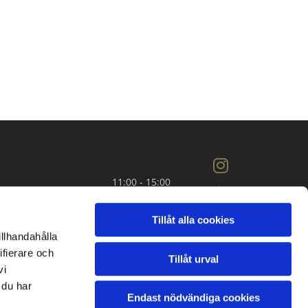
11:00 - 15:00
Integritet
& cookies
okas övriga dagar i veckan.
Tillåt alla cookies
illhandahålla
ifierare och
Tillåt urval
ingsblankett
vi
 du har
Endast nödvändiga cookies