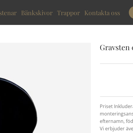
stenar
Bänkskivor
Trappor
Kontakta oss
Gravsten
Priset Inklude
monteringsans
efternamn, fö
Vi erbjuder äv