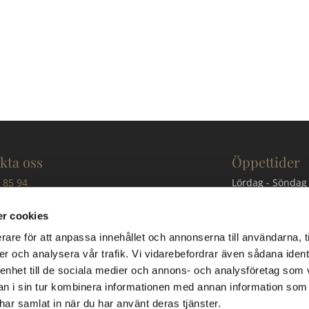
kta oss
Öppettider
 85 94
Lördag - Söndag
@granitgruppen.se
Besök kan även b
r cookies
 Granit & Marmorgruppen AB
rare för att anpassa innehållet och annonserna till användarna, t
er och analysera vår trafik. Vi vidarebefordrar även sådana ident
öinge 7130
Beställn
 enhet till de sociala medier och annons- och analysföretag som 
Billeberga
 i sin tur kombinera informationen med annan information som
e har samlat in när du har använt deras tjänster.