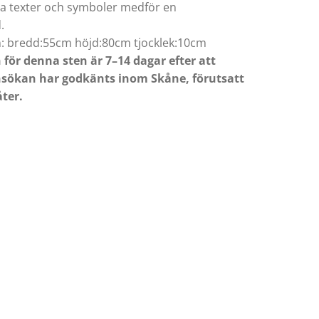
ra texter och symboler medför en
.
n: bredd:55cm höjd:80cm tjocklek:10cm
 för denna sten är 7–14 dagar efter att
sökan har godkänts inom Skåne, förutsatt
åter.