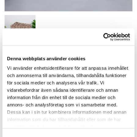
Denna webbplats använder cookies
Gravsten 045
Vi använder enhetsidentifierare för att anpassa innehållet
och annonserna till användarna, tillhandahålla funktioner
24 500,00 kr
för sociala medier och analysera vår trafik. Vi
vidarebefordrar även sådana identifierare och annan
information från din enhet till de sociala medier och
annons- och analysföretag som vi samarbetar med.
Priset Inkluderar moms, gravsten, sockel,
Dessa kan i sin tur kombinera informationen med annan
monteringsansökan, montering samt gravering med
information som du har tillhandahållit eller som de har
namn, efternamn, födelsedag och dödsdatum.
samlat in när du har använt deras tjänster.
Vi erbjuder även en 25-årige garanti mot väder och
Samtyckesval