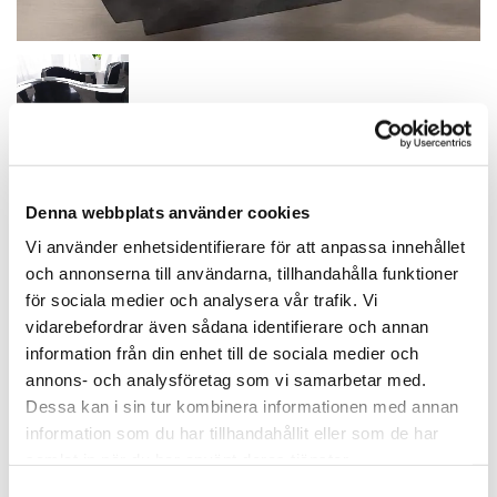
Denna webbplats använder cookies
Gravsten 49
Vi använder enhetsidentifierare för att anpassa innehållet
och annonserna till användarna, tillhandahålla funktioner
24 900,00 kr
för sociala medier och analysera vår trafik. Vi
vidarebefordrar även sådana identifierare och annan
information från din enhet till de sociala medier och
annons- och analysföretag som vi samarbetar med.
Priset Inkluderar moms, gravsten, sockel,
Dessa kan i sin tur kombinera informationen med annan
monteringsansökan, montering samt gravering med
information som du har tillhandahållit eller som de har
namn, efternamn, födelsedag och dödsdatum.
samlat in när du har använt deras tjänster.
Vi erbjuder även en 25-årige garanti mot väder och
Samtyckesval