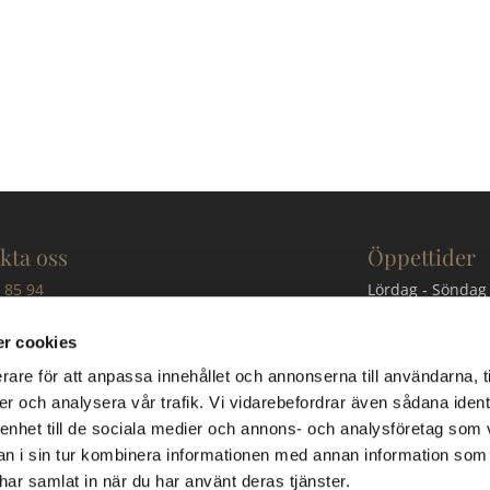
kta oss
Öppettider
 85 94
Lördag - Söndag
@granitgruppen.se
Besök kan även b
r cookies
 Granit & Marmorgruppen AB
rare för att anpassa innehållet och annonserna till användarna, t
er och analysera vår trafik. Vi vidarebefordrar även sådana ident
öinge 7130
Beställn
 enhet till de sociala medier och annons- och analysföretag som 
Billeberga
 i sin tur kombinera informationen med annan information som
e har samlat in när du har använt deras tjänster.