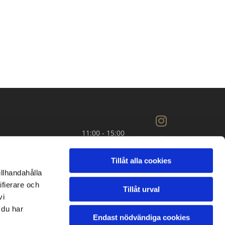
11:00 - 15:00
Integritet
& cookies
okas övriga dagar i veckan.
Tillåt alla cookies
illhandahålla
ifierare och
Tillåt urval
ingsblankett
vi
 du har
Endast nödvändiga cookies