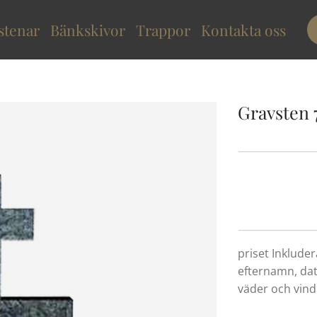
stenar
Bänkskivor
Trappor
Kontakta oss
Gravsten 
priset Inklude
efternamn, dat
väder och vind