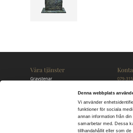
Våra tjänster
Konta
Gravstenar
079-315
Bänkskivor
kontakt
Trappor
Denna webbplats använde
Kontakta oss
Besök
Vi använder enhetsidentifie
funktioner för sociala medi
Södra M
annan information från din
268 74 
samarbetar med. Dessa kan
tillhandahållit eller som d